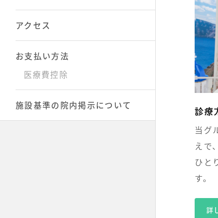
アクセス
お支払い方法
医療費控除
施設基準の院内掲示について
診療
当グ
えで
ひと
す。
詳