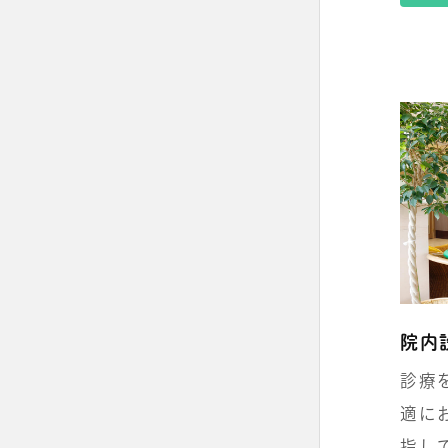
院内
診療
適に
指し