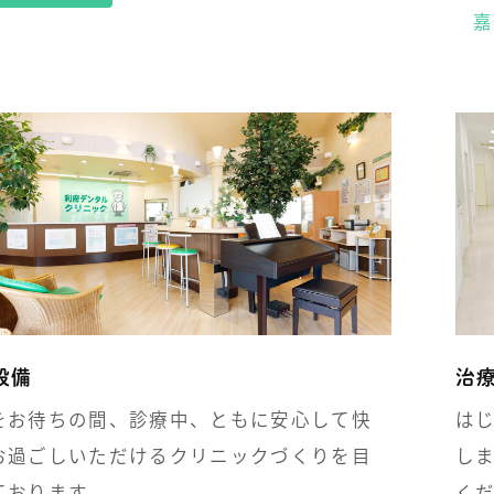
嘉
設備
治
をお待ちの間、診療中、ともに安心して快
は
お過ごしいただけるクリニックづくりを目
し
ております。
く