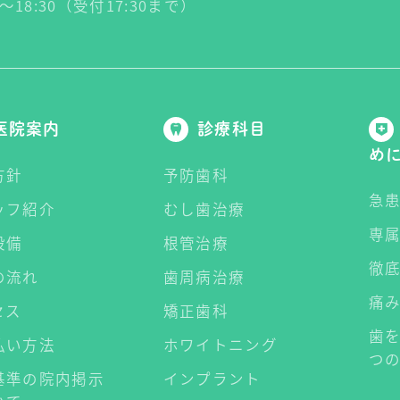
00～18:30（受付17:30まで）
医院案内
診療科目
め
方針
予防歯科
急
ッフ紹介
むし歯治療
専
設備
根管治療
徹
の流れ
歯周病治療
痛
セス
矯正歯科
歯
払い方法
ホワイトニング
つ
基準の院内掲示
インプラント