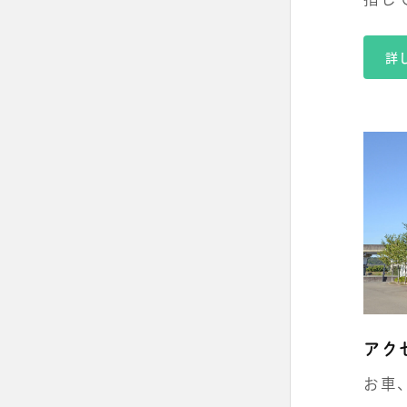
詳
アク
お車