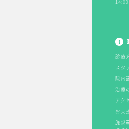
14:
診療
スタ
院内
治療
アク
お支
施設