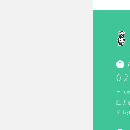
02
ご予
症状
をお